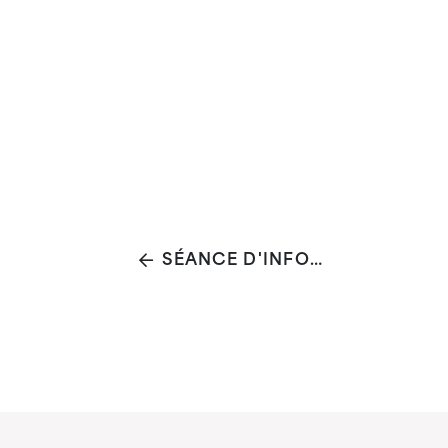
SÉANCE D'INFORMATION GRATUITE SUR LE PARTAGE ÉLECTRONIQUE DES DONNÉES DE SANTÉ (RÉSEAUX DE SANTÉ, LE PARTAGE SÉCURISÉ DES DONNÉES, ETC.)