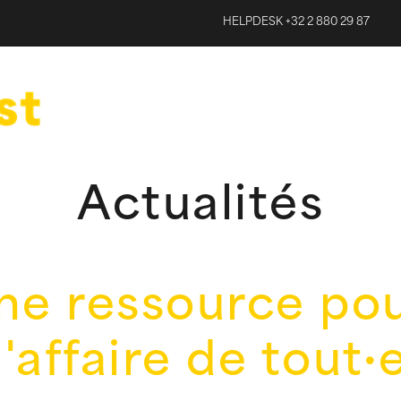
HELPDESK +32 2 880 29 87
Actualités
une ressource po
l'affaire de tout·