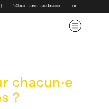
|
info@bassin-centre-ouest.brussels
FR
ur chacun·e
es ?