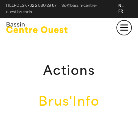
HELPDESK +32 2 880 29 87
|
info@bassin-centre-
NL
FR
ouest.brussels
Actions
Brus'Info