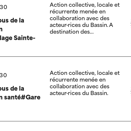
d’accompagnement dans
Action collective, locale et
:30
le champ social-santé.
récurrente menée en
collaboration avec des
us de la
acteur·rices du Bassin. A
n
destination des
lage Sainte-
bénéficiaires.
Action collective, locale et
:30
récurrente menée en
collaboration avec des
us de la
acteur·rices du Bassin.
on santé#Gare
t