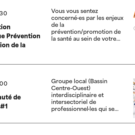
Vous vous sentez
:30
concerné·es par les enjeux
de la
tion
prévention/promotion de
e Prévention
la santé au sein de votre
ion de la
structure ?
Groupe local (Bassin
:00
Centre-Ouest)
interdisciplinaire et
uté de
intersectoriel de
 #1
professionnel·les qui se
reconnaissent dans la
pratique spécifique d’une
fonction