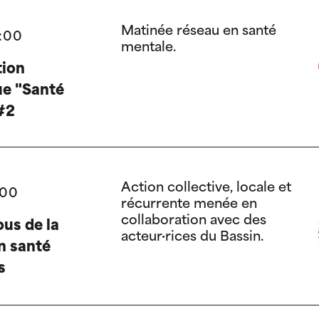
Matinée réseau en santé
3:00
mentale.
tion
e "Santé
#2
Action collective, locale et
:00
récurrente menée en
collaboration avec des
us de la
acteur·rices du Bassin.
n santé
s