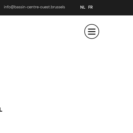
info@bassin-centre-ouest.brussels
NL
FR
L