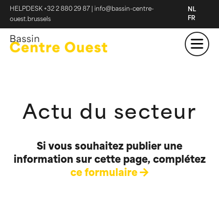
HELPDESK +32 2 880 29 87
|
info@bassin-centre-
NL
FR
ouest.brussels
Actu du secteur
Si vous souhaitez publier une
information sur cette page, complétez
ce formulaire