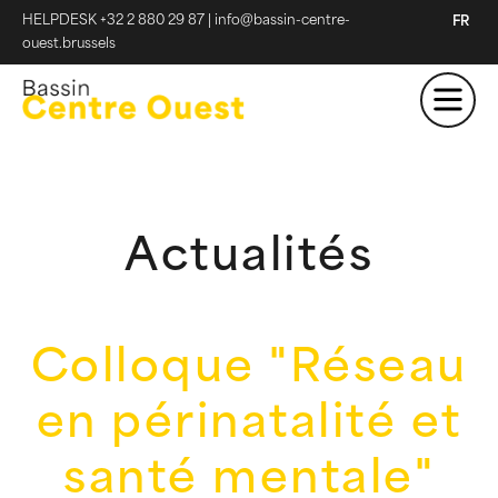
HELPDESK +32 2 880 29 87
|
info@bassin-centre-
FR
ouest.brussels
Actualités
Colloque "Réseau
en périnatalité et
santé mentale"