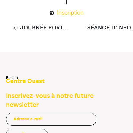
Inscription
JOURNÉE PORTES OUVERTES FARES ASBL
SÉANCE D'INFORMATION GRATUITE SUR LE PARTAGE ÉLECTRONIQUE DES DONNÉE
Inscrivez-vous à notre future
newsletter