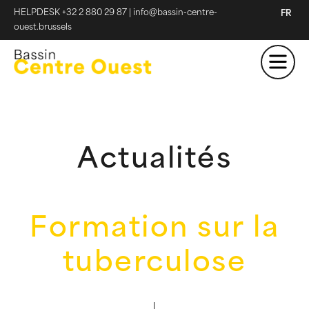
HELPDESK +32 2 880 29 87
|
info@bassin-centre-
FR
ouest.brussels
Actualités
Formation sur la
tuberculose