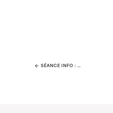
SÉANCE INFO : LA PERTE AUDITIVE, PARLONS-EN !