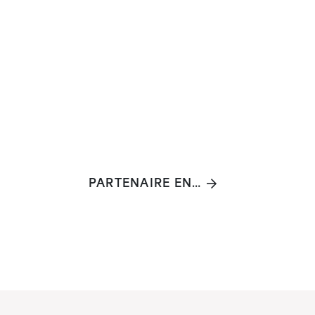
PARTENAIRE ENFANTS-PARENTS (PEP'S)