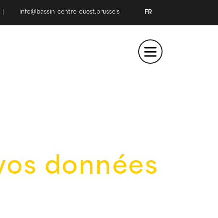
|
info@bassin-centre-ouest.brussels
FR
 vos données