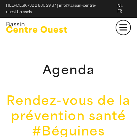
HELPDESK +32 2 880 29 87
|
info@bassin-centre-
NL
FR
ouest.brussels
Agenda
Rendez-vous de la
prévention santé
#Béguines