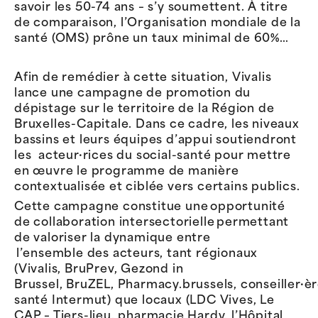
savoir les 50-74 ans – s’y soumettent. À titre
de comparaison, l’Organisation mondiale de la
santé (OMS) prône un taux minimal de 60%…
Afin de remédier à cette situation, Vivalis
lance une campagne de promotion du
dépistage sur le territoire de la Région de
Bruxelles-Capitale.
Dans ce cadre, les niveaux
bassins et leurs équipes d’appui soutiendront
les acteur·rices du social-santé pour mettre
en œuvre le programme de manière
contextualisée et ciblée vers certains publics.
Cette campagne constitue une
opportunité
de collaboration
i
ntersectorielle
permettant
de valoriser la dynamique
entre
l’ensemble
des acteurs, tant régionaux
(
Vivalis
,
BruPrev
,
Gezond
in
Brussel,
BruZEL
,
Pharmacy.brussels
,
conseiller·è
santé
Intermut
) que locaux
(LDC Vives,
Le
CAP – Tiers-lieu, pharmacie
H
ardy, l’Hôpital