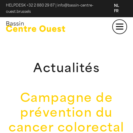
HELPDESK +32 2 880 29 87
|
info@bassin-centre-
NL
FR
ouest.brussels
Actualités
Campagne de
prévention du
cancer colorectal