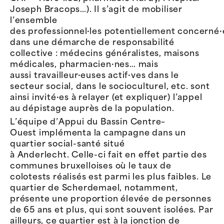
Joseph
Bracops…
)
.
Il s’agit de mobiliser
l’ensemble
des
professionnel·les
potentiellement
concerné·
dans une démarche de responsabilité
collective : m
édecins généralistes, maisons
médicales,
pharmacien·nes
… mais
aussi
travailleur·euses
actif·ves
dans le
secteur social, dans le socioculturel, etc. sont
ainsi
invité·es
à relayer (et expliquer) l’appel
au dépistage auprès de la population.
L’
équ
ipe d
’Appui du
B
assin
C
entre
–
O
uest
implément
a
la campagne dans un
quartier social-santé
situé
à
Ander
lec
ht
.
Ce
lle
-ci
fait en effet partie des
communes bruxelloises
où le taux de
colotests réalisés est parmi les plus faibles. Le
quartier de Scherdemael, notamment,
présente une proportion élevée de personnes
de 65 ans et plus, qui sont souvent isolées. Par
ailleurs, ce quartier est à la jonction de