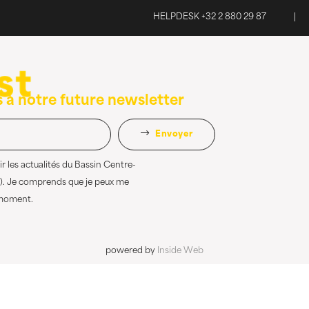
HELPDESK +32 2 880 29 87
|
 à notre future newsletter
Envoyer
r les actualités du Bassin Centre-
). Je comprends que je peux me
 moment.
powered by
Inside Web