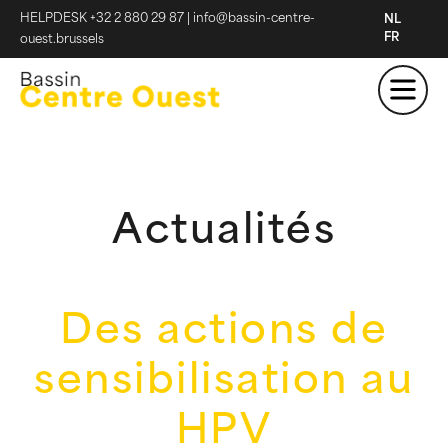
HELPDESK +32 2 880 29 87
|
info@bassin-centre-
NL
FR
ouest.brussels
Actualités
Des actions de
sensibilisation au
HPV