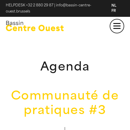
HELPDESK +32 2 880 29 87
|
info@bassin-centre-
NL
FR
ouest.brussels
Agenda
Communauté de
pratiques #3