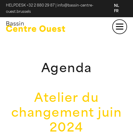
HELPDESK +32 2 880 29 87
|
info@bassin-centre-
NL
FR
ouest.brussels
Agenda
Atelier du
changement juin
2024