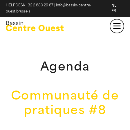
HELPDESK +32 2 880 29 87
|
info@bassin-centre-
NL
FR
ouest.brussels
Agenda
Communauté de
pratiques #8