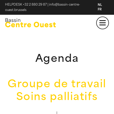
HELPDESK +32 2 880 29 87
|
info@bassin-centre-
NL
FR
ouest.brussels
Agenda
Groupe de travail
Soins palliatifs