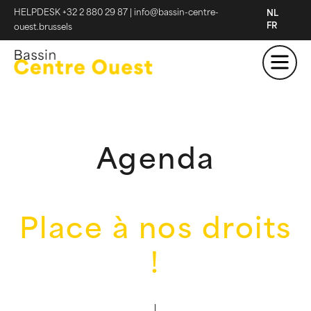
HELPDESK +32 2 880 29 87
|
info@bassin-centre-
NL
FR
ouest.brussels
Agenda
Place à nos droits
!