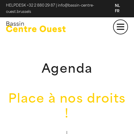
HELPDESK +32 2 880 29 87
|
info@bassin-centre-
NL
FR
ouest.brussels
Agenda
Place à nos droits
!