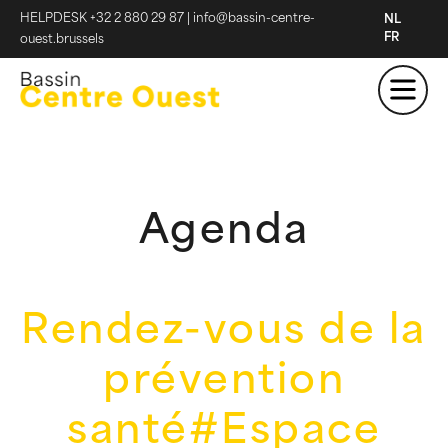
HELPDESK +32 2 880 29 87
|
info@bassin-centre-
NL
FR
ouest.brussels
Agenda
Rendez-vous de la
prévention
santé#Espace