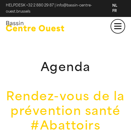
HELPDESK +32 2 880 29 87
|
info@bassin-centre-
NL
FR
ouest.brussels
Agenda
Rendez-vous de la
prévention santé
#Abattoirs