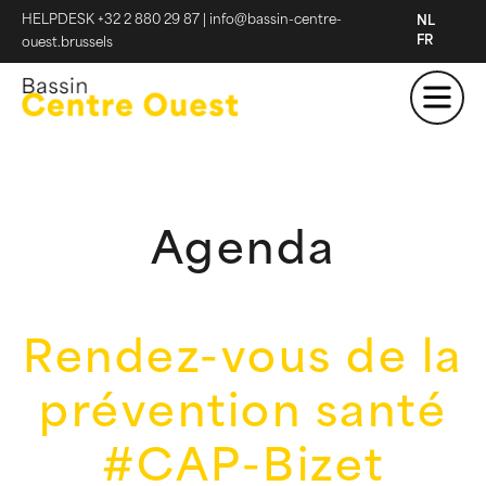
HELPDESK +32 2 880 29 87
|
info@bassin-centre-
NL
FR
ouest.brussels
Agenda
Rendez-vous de la
prévention santé
#CAP-Bizet