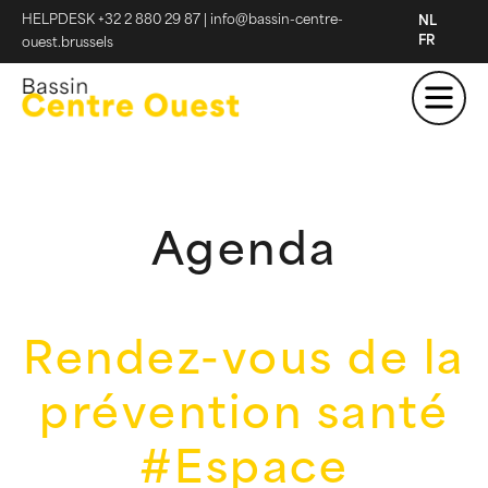
HELPDESK +32 2 880 29 87
|
info@bassin-centre-
NL
FR
ouest.brussels
Agenda
Rendez-vous de la
prévention santé
#Espace