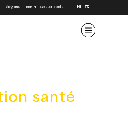
info@bassin-centre-ouest.brussels
NL
FR
tion santé