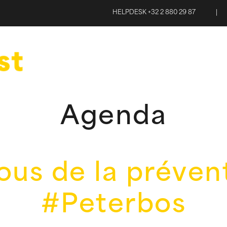
HELPDESK +32 2 880 29 87
|
Agenda
us de la préven
#Peterbos