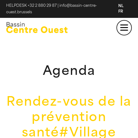
HELPDESK +32 2 880 29 87
|
info@bassin-centre-
NL
FR
ouest.brussels
Agenda
Rendez-vous de la
prévention
santé#Village