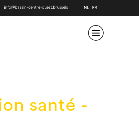
info@bassin-centre-ouest.brussels
NL
FR
ion santé -