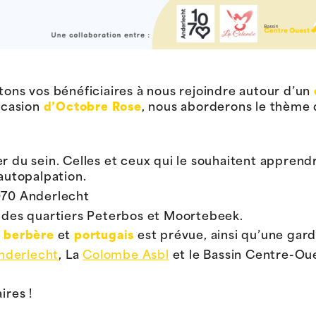
tons vos bénéficiaires à nous rejoindre autour d’un
occasion
d’Octobre Rose
, nous aborderons le thème 
er du sein. Celles et ceux qui le souhaitent appren
’autopalpation.
070 Anderlecht
r des quartiers Peterbos et Moortebeek.
,
berbère
et
portugais
est prévue, ainsi qu’une gard
derlecht
, La
Colombe Asbl
et le Bassin Centre-Ou
ires !