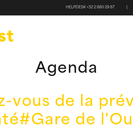
HELPDESK +32 2 880 29 87
|
Agenda
-vous de la pré
nté#Gare de l'Ou