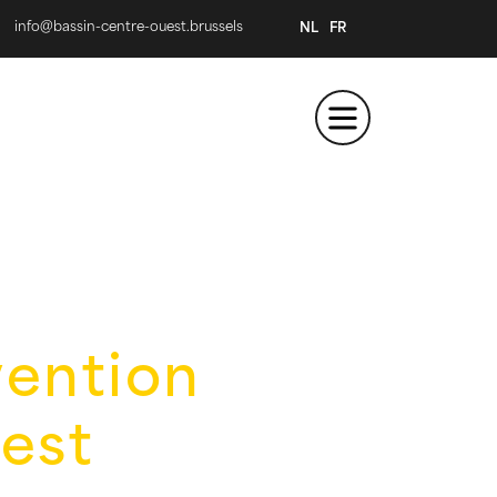
info@bassin-centre-ouest.brussels
NL
FR
vention
est