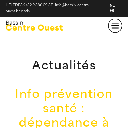
HELPDESK +32 2 880 29 87
|
info@bassin-centre-
NL
FR
ouest.brussels
Actualités
Info prévention
santé :
dépendance à