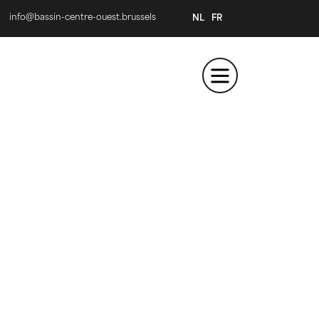
info@bassin-centre-ouest.brussels
NL
FR