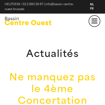
HELPDESK +32 2 880 29 87
|
info@bassin-centre-
NL
FR
ouest.brussels
Actualités
Ne manquez pas
le 4ème
Concertation