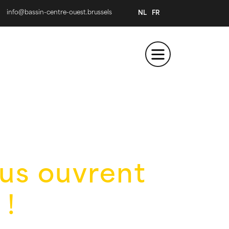
info@bassin-centre-ouest.brussels
NL
FR
ous ouvrent
 !