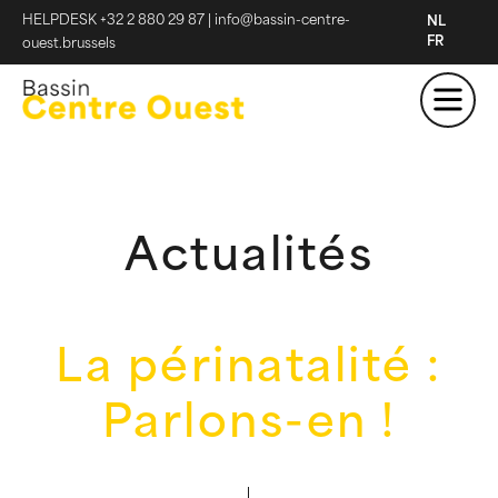
HELPDESK +32 2 880 29 87
|
info@bassin-centre-
NL
FR
ouest.brussels
Actualités
La périnatalité :
Parlons-en !