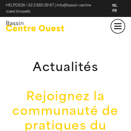
HELPDESK +32 2 880 29 87
|
info@bassin-centre-
NL
FR
ouest.brussels
Actualités
Rejoignez la
communauté de
pratiques du