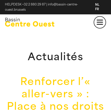
HELPDESK +32 2 880 29 87
|
info@bassin-centre-
NL
FR
ouest.brussels
Actualités
Renforcer l’«
aller-vers » :
Place à nos droits