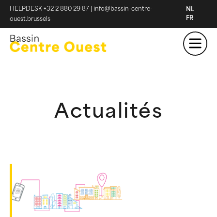
HELPDESK +32 2 880 29 87
|
info@bassin-centre-
NL
FR
ouest.brussels
Actualités