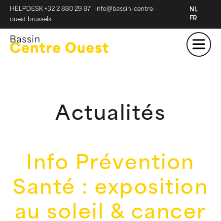
HELPDESK +32 2 880 29 87
|
info@bassin-centre-
NL
FR
ouest.brussels
Actualités
Info Prévention
Santé : exposition
au soleil & cancer